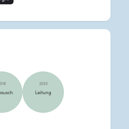
018
2023
tausch
Leitung