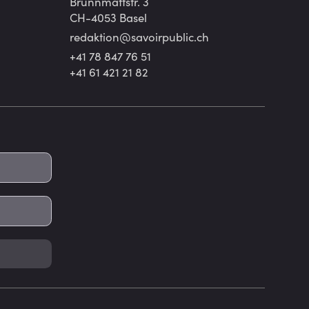
Brunnmattstr. 3
CH-4053 Basel
redaktion@
savoirpublic.ch
+41 78 847 76 51
+41 61 421 21 82