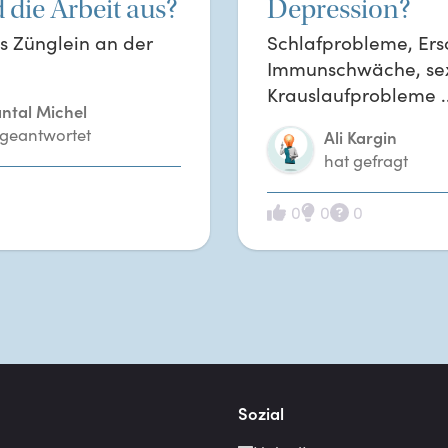
 die Arbeit aus?
Depression?
as Zünglein an der
Schlafprobleme, Er
Immunschwäche, sex
Krauslaufprobleme ..
ntal Michel
 geantwortet
Ali Kargin
hat gefragt
0
0
0
Sozial