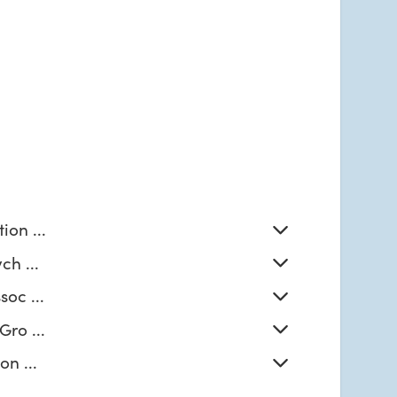
ion ...
ch ...
oc ...
ro ...
on ...