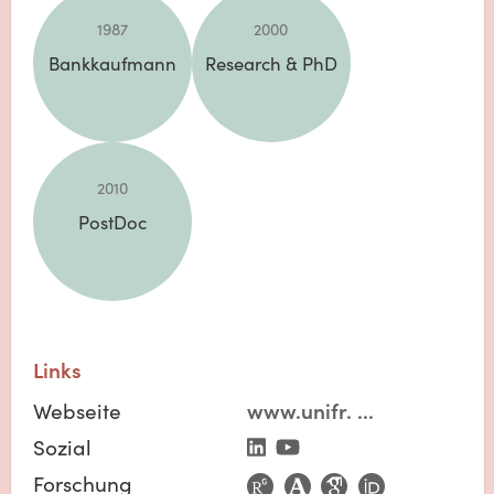
1987
2000
Bankkaufmann
Research & PhD
2010
PostDoc
Links
Webseite
www.unifr.
...
Sozial
Forschung