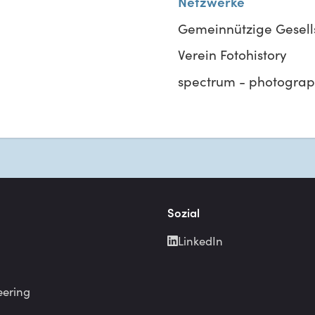
Netzwerke
Gemeinnützige Gesells
Verein Fotohistory
spectrum - photography
Sozial
LinkedIn
eering