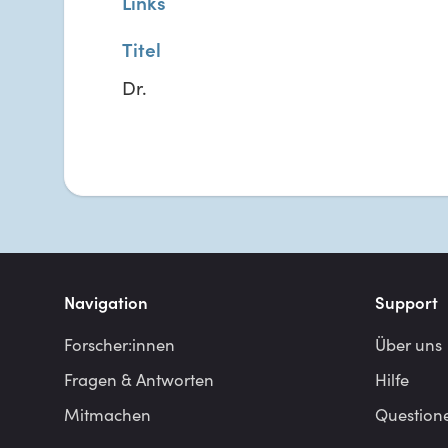
Links
Titel
Dr.
Navigation
Support
Forscher:innen
Über uns
Fragen & Antworten
Hilfe
Mitmachen
Question