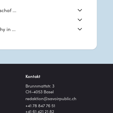
chaf ...
 in ...
Kontakt
Brunnmattstr. 3
CH-4053 Basel
redaktion@
savoirpublic.ch
+41 78 847 76 51
+41 61 421 21 82