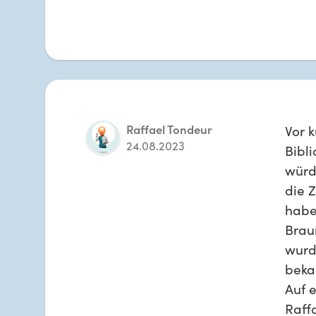
Raffael Tondeur
Vor k
24.08.2023
Bibl
würde
die Z
habe
Brau
wurde
bekan
Auf 
Raff