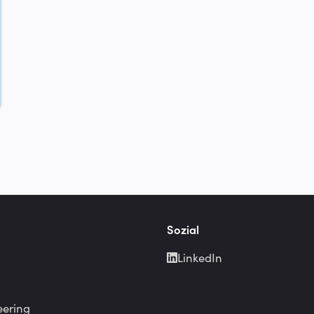
Sozial
LinkedIn
eering