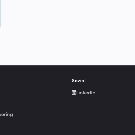
Sozial
LinkedIn
eering