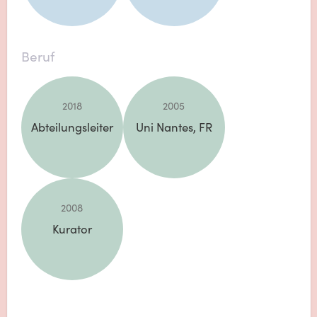
Beruf
2018
2005
Abteilungsleiter
Uni Nantes, FR
2008
Kurator