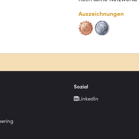
Auszeichnungen
Sozial
LinkedIn
eering