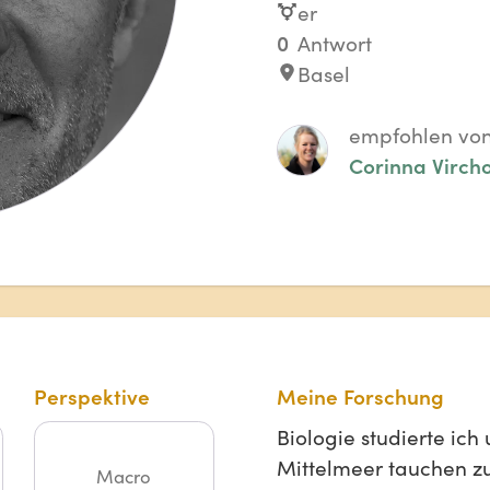
er
0
Antwort
Basel
empfohlen vo
Corinna Virch
Perspektive
Meine Forschung
Biologie studierte ic
Mittelmeer tauchen zu 
Macro