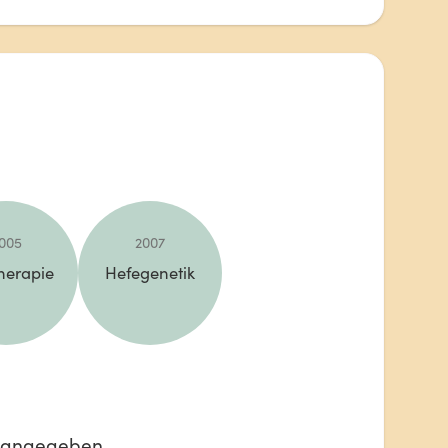
005
2007
herapie
Hefegenetik
 angegeben.