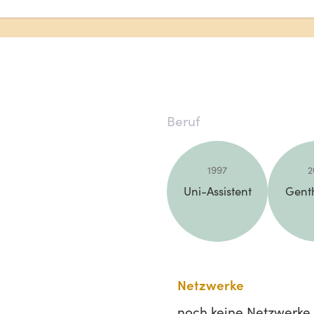
Beruf
1997
2
Uni-Assistent
Gent
Netzwerke
noch keine Netzwerke