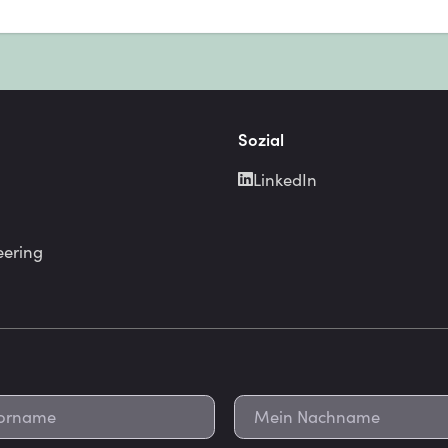
Sozial
LinkedIn
eering