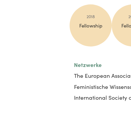
2018
2
Fellowship
Fell
Netzwerke
The European Associati
Feministische Wissensc
International Society of