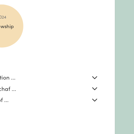
024
owship
on ...
haf ...
 ...