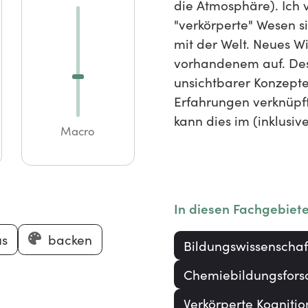
die Atmosphäre). Ich v
"verkörperte" Wesen si
mit der Welt. Neues W
vorhandenem auf. Des
unsichtbarer Konzepte
Erfahrungen verknüpf
kann dies im (inklusiv
Macro
In diesen Fachgebiet
us
backen
Bildungswissenschaf
Chemiebildungsfors
Verkörperte Kognitio